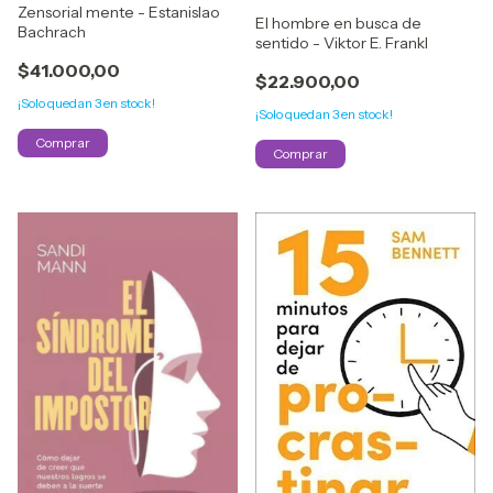
Zensorial mente - Estanislao
El hombre en busca de
Bachrach
sentido - Viktor E. Frankl
$41.000,00
$22.900,00
¡Solo quedan
3
en stock!
¡Solo quedan
3
en stock!