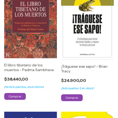
El libro tibetano de los
¡Tráguese ese sapo! - Brian
muertos - Padma Sambhava
Tracy
$38.440,00
$24.900,00
¡No te lo pierdas, es el último!
¡Solo quedan
2
en stock!