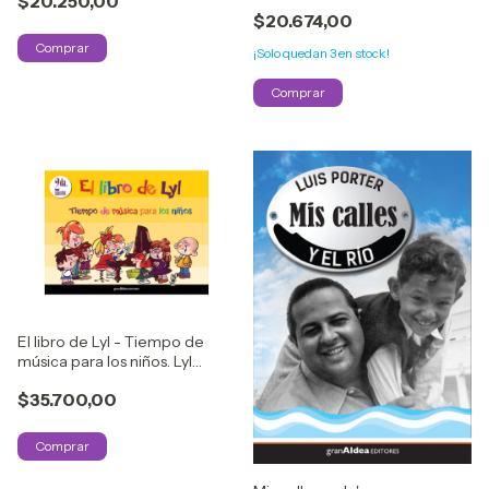
$20.250,00
$20.674,00
¡Solo quedan
3
en stock!
El libro de Lyl - Tiempo de
música para los niños. Lyl
Tiempo
$35.700,00