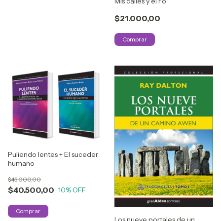
Mis calles y el r'o
$21.000,00
Puliendo lentes + El suceder
humano
$45.000,00
$40.500,00
10
% OFF
Los nueve portales de un