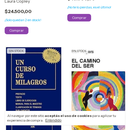
Laura Copley
¡No te lo pierdas, es el último!
$24.500,00
¡Solo quedan
2
en stock!
SIN STOCK
SIN STOCK
Al navegar por este sitio
aceptás el uso de cookies
para agilizar tu
experiencia de compra.
Entendido