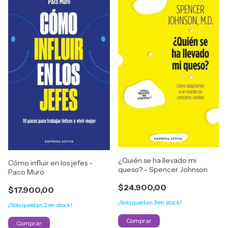
¿Quién se ha llevado mi
Cómo influir en los jefes -
queso? - Spencer Johnson
Paco Muro
$24.900,00
$17.900,00
¡Solo quedan
3
en stock!
¡Solo quedan
2
en stock!