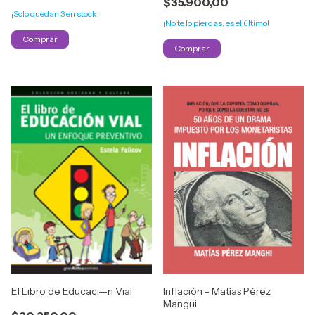
$35.900,00
¡Solo quedan
3
en stock!
¡No te lo pierdas, es el último!
Inflación - Matías Pérez
El Libro de Educaci--n Vial
Mangui