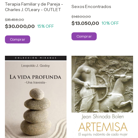
Terapia Familiar y de Pareja -
Sexos Encontrados
Charles J. O'Leary - OUTLET
$14.500,00
$35.458,00
$13.050,00
10
% OFF
$30.000,00
15
% OFF