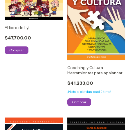
El libro de Lyl
$47.700,00
Coaching y Cultura.
Herramientas para apalancar
las diferencias nacionales,
$41.233,00
corporativas y profesionales -
Philipe Rosinski
¡No te lo pierdas, es el último!