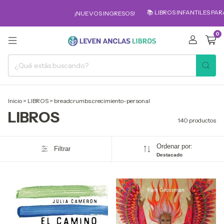
📚 LIBROS INFANTILES PARA LOS MÁS PEQU
¡NUEVOS INGRESOS!
0
Inicio
>
LIBROS
>
breadcrumbs.crecimiento-personal
LIBROS
140 productos
Ordenar por:
Filtrar
Destacado