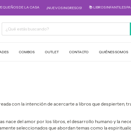
PEQUEÑOS DE LA CASA
📚 LIBROS INFANTILES PA
¡NUEVOS INGRESOS!
ADES
COMBOS
OUTLET
CONTACTO
QUIÉNES SOMOS
 creada con la intención de acercarte a libros que despierte
as nace del amor por los libros, el desarrollo humano y la nec
mente seleccionados que abordan temas como la espiritualidad