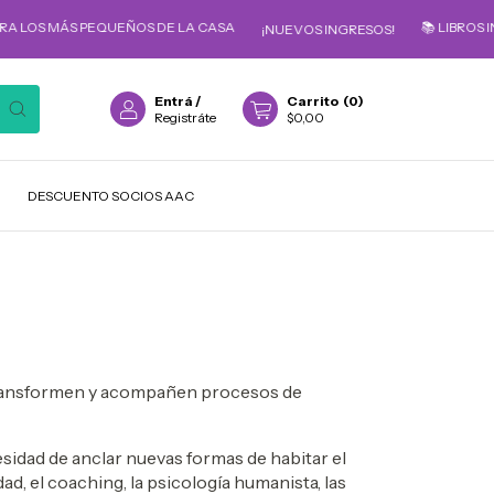
RA LOS MÁS PEQUEÑOS DE LA CASA
📚 LIBROS I
¡NUEVOS INGRESOS!
Entrá
/
Carrito
(
0
)
Registráte
$0,00
DESCUENTO SOCIOS AAC
n, transformen y acompañen procesos de
esidad de anclar nuevas formas de habitar el
, el coaching, la psicología humanista, las