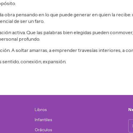
opósito.
 obra pensando en lo que puede generar en quien la recibe:
encial de ser un faro.
ión activa. Que las palabras bien elegidas pueden conmover, 
 personal profundo.
tación. A soltar amarras, a emprender travesías interiores, a co
 sentido, conexión, expansión.
Libros
Ne
Infantiles
Oráculos