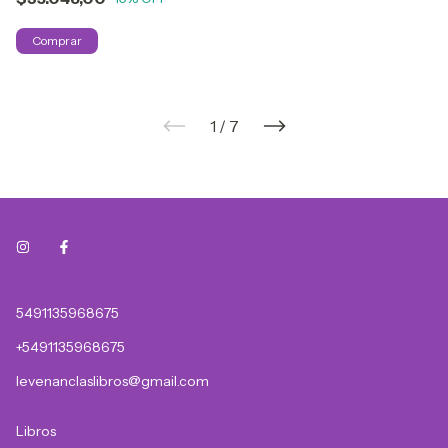
1
/
7
5491135968675
+5491135968675
levenanclaslibros@gmail.com
Libros