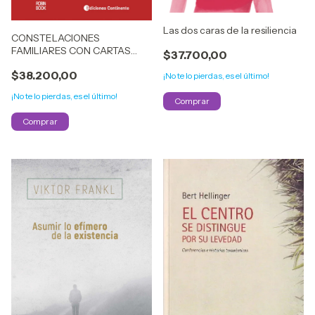
Las dos caras de la resiliencia
CONSTELACIONES
FAMILIARES CON CARTAS
$37.700,00
ASOCIATIVAS (LIBRO + 44
$38.200,00
CARTAS)
¡No te lo pierdas, es el último!
¡No te lo pierdas, es el último!