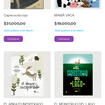
Caperucita roja
MAMÁ VACA
$31.000,00
$19.000,00
¡Solo quedan
2
en stock!
¡Solo quedan
2
en stock!
EL ABRAZO INESPERADO
EL MONSTRUO DEL LAGO