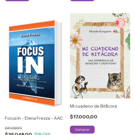
Mi cuadeno de Bitåcora
$17.000,00
Focus In - Elena Frezza - AAC
$41.233,50
$35.048,00
15
% OFF