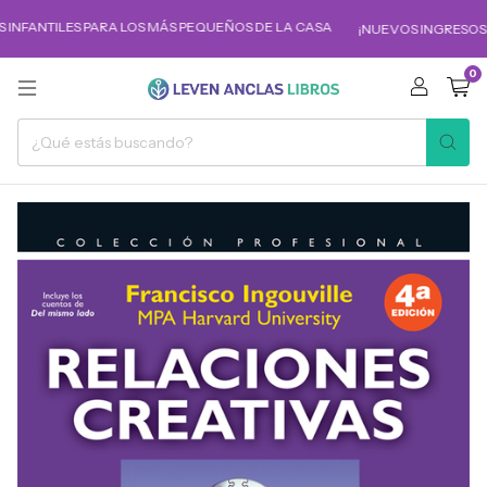
 INFANTILES PARA LOS MÁS PEQUEÑOS DE LA CASA
¡NUEVOS INGRESOS!
0