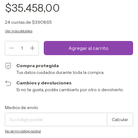
$35.458,00
24
cuotas de
$3.908,65
Ver más detalles
Compra protegida
Tus datos cuidados durante toda la compra.
Cambios y devoluciones
Si no te gusta, podés cambiarlo por otro o devolverlo.
Entregas para el CP:
Cambiar CP
Medios de envío
Calcular
No sé mi código postal