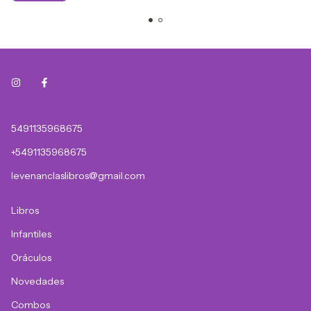
5491135968675
+5491135968675
levenanclaslibros@gmail.com
Libros
Infantiles
Oráculos
Novedades
Combos