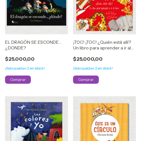
EL DRAGÓN SE ESCONDE…
¡TOC! ¡TOC! ¿Quién está allí?
¿DONDE?
Un libro para aprender a ir al
baño
$25.000,00
$25.000,00
¡Solo quedan
2
en stock!
¡Solo quedan
2
en stock!