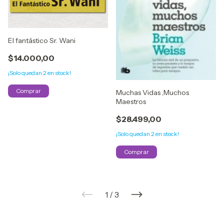
El fantástico Sr. Wani
$14.000,00
¡Solo quedan
2
en stock!
Muchas Vidas ,Muchos
Maestros
$28.499,00
¡Solo quedan
2
en stock!
1
/
3