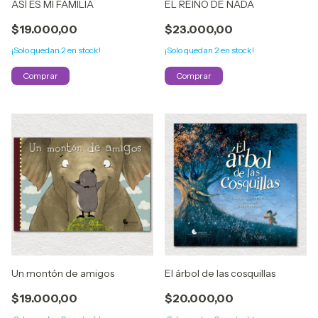
ASÍ ES MI FAMILIA
EL REINO DE NADA
$19.000,00
$23.000,00
¡Solo quedan
2
en stock!
¡Solo quedan
2
en stock!
Un montón de amigos
El árbol de las cosquillas
$19.000,00
$20.000,00