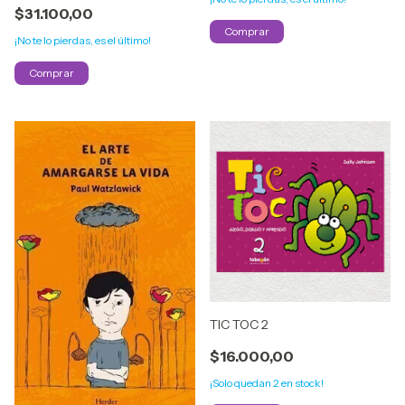
$31.100,00
¡No te lo pierdas, es el último!
TIC TOC 2
$16.000,00
¡Solo quedan
2
en stock!