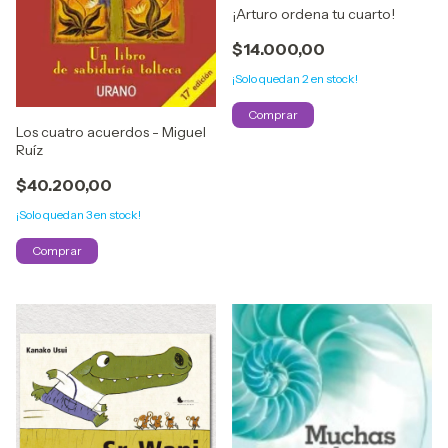
¡Arturo ordena tu cuarto!
$14.000,00
¡Solo quedan
2
en stock!
Los cuatro acuerdos - Miguel
Ruíz
$40.200,00
¡Solo quedan
3
en stock!