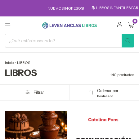
📚 LIBROS INFANTILES PARA LOS MÁS PEQ
¡NUEVOS INGRESOS!
0
Inicio
>
LIBROS
LIBROS
140 productos
Ordenar por:
Filtrar
Destacado