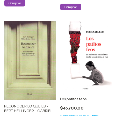
Los patitos feos
RECONOCER LO QUE ES -
$45.700,00
BERT HELLINGER - GABRIELE
TEN HOEVEL
¡No te lo pierdas, es el último!