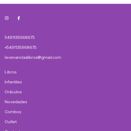
5491135968675
+5491135968675
levenanclaslibros@gmail.com
Libros
Infantiles
Oráculos
Novedades
Combos
Outlet