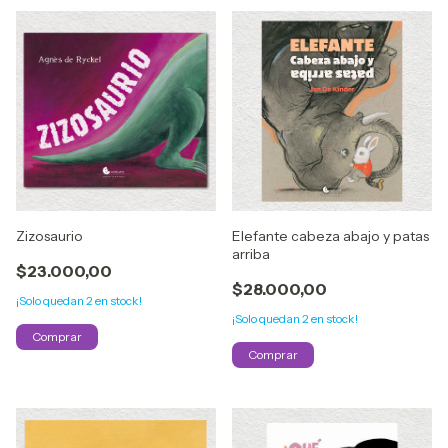
Zizosaurio
Elefante cabeza abajo y patas
arriba
$23.000,00
$28.000,00
¡Solo quedan
2
en stock!
¡Solo quedan
2
en stock!