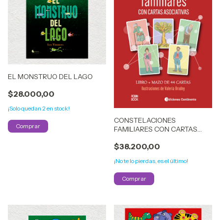
EL MONSTRUO DEL LAGO
$28.000,00
¡Solo quedan
2
en stock!
CONSTELACIONES
FAMILIARES CON CARTAS
ASOCIATIVAS (LIBRO + 44
$38.200,00
CARTAS)
¡No te lo pierdas, es el último!