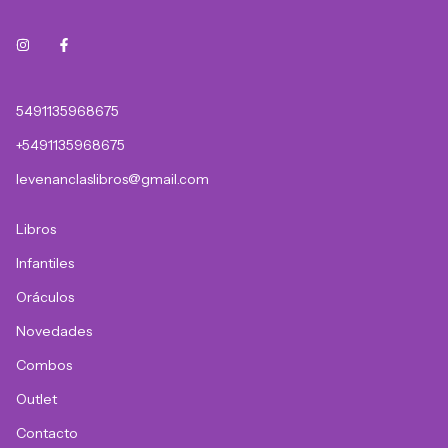
5491135968675
+5491135968675
levenanclaslibros@gmail.com
Libros
Infantiles
Oráculos
Novedades
Combos
Outlet
Contacto