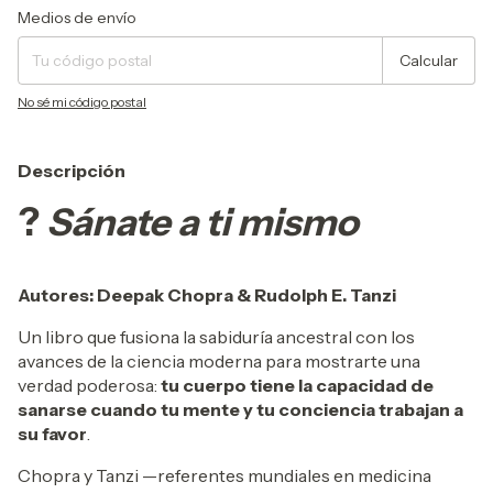
Entregas para el CP:
Cambiar CP
Medios de envío
Calcular
No sé mi código postal
Descripción
?
Sánate a ti mismo
Autores: Deepak Chopra & Rudolph E. Tanzi
Un libro que fusiona la sabiduría ancestral con los
avances de la ciencia moderna para mostrarte una
verdad poderosa:
tu cuerpo tiene la capacidad de
sanarse cuando tu mente y tu conciencia trabajan a
su favor
.
Chopra y Tanzi —referentes mundiales en medicina