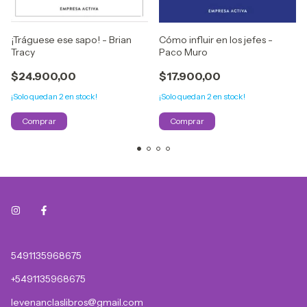
¡Tráguese ese sapo! - Brian
Cómo influir en los jefes -
Tracy
Paco Muro
$24.900,00
$17.900,00
¡Solo quedan
2
en stock!
¡Solo quedan
2
en stock!
5491135968675
+5491135968675
levenanclaslibros@gmail.com