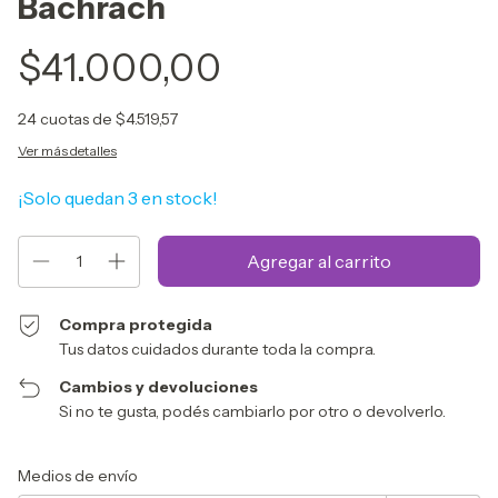
Bachrach
$41.000,00
24
cuotas de
$4.519,57
Ver más detalles
¡Solo quedan
3
en stock!
Compra protegida
Tus datos cuidados durante toda la compra.
Cambios y devoluciones
Si no te gusta, podés cambiarlo por otro o devolverlo.
Entregas para el CP:
Cambiar CP
Medios de envío