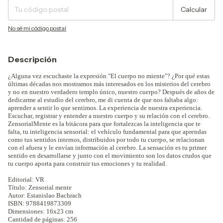
Calcular
No sé mi código postal
Descripción
¿Alguna vez escuchaste la expresión "El cuerpo no miente"? ¿Por qué estas
últimas décadas nos mostramos más interesados en los misterios del cerebro
y no en nuestro verdadero templo único, nuestro cuerpo? Después de años de
dedicarme al estudio del cerebro, me di cuenta de que nos faltaba algo:
aprender a sentir lo que sentimos. La experiencia de nuestra experiencia.
Escuchar, registrar y entender a nuestro cuerpo y su relación con el cerebro.
ZensorialMente es la bitácora para que fortalezcas la inteligencia que te
falta, tu inteligencia sensorial: el vehículo fundamental para que aprendas
como tus sentidos internos, distribuidos por todo tu cuerpo, se relacionan
con el afuera y le envían información al cerebro. La sensación es tu primer
sentido en desarrollarse y junto con el movimiento son los datos crudos que
tu cuerpo aporta para construir tus emociones y tu realidad.
Editorial: VR
Título:
Zensorial mente
Autor:
Estanislao Bachrach
ISBN:
9788419873309
Dimensiones: 16x23 cm
Cantidad de páginas: 256