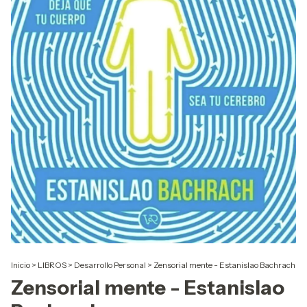
Inicio
>
LIBROS
>
Desarrollo Personal
>
Zensorial mente - Estanislao Bachrach
Zensorial mente - Estanislao