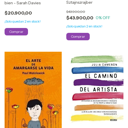
Sztajnszrajber
bien - Sarah Davies
$43.900,00
$20.900,00
$43.900,00
0
% OFF
¡Solo quedan
2
en stock!
¡Solo quedan
2
en stock!