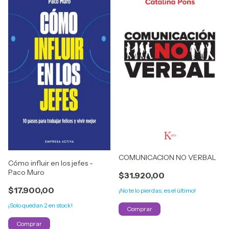
COMUNICACION NO VERBAL
Cómo influir en los jefes -
Paco Muro
$31.920,00
$17.900,00
¡No te lo pierdas, es el último!
¡Solo quedan
2
en stock!