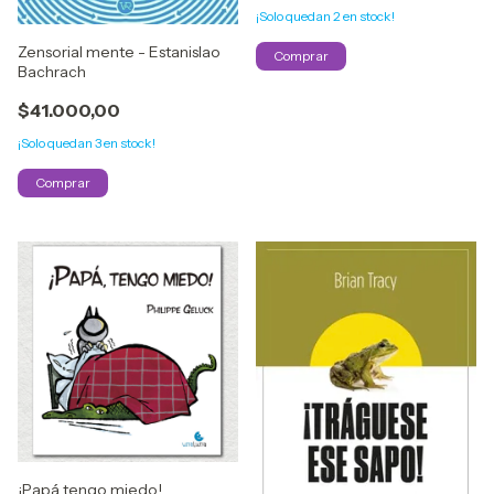
¡Solo quedan
2
en stock!
Zensorial mente - Estanislao
Bachrach
$41.000,00
¡Solo quedan
3
en stock!
¡Papá tengo miedo!