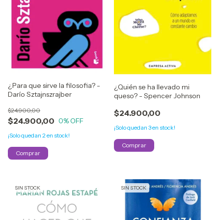
¿Para que sirve la filosofia? -
¿Quién se ha llevado mi
Darío Sztajnszrajber
queso? - Spencer Johnson
$24.900,00
$24.900,00
$24.900,00
0
% OFF
¡Solo quedan
3
en stock!
¡Solo quedan
2
en stock!
SIN STOCK
SIN STOCK