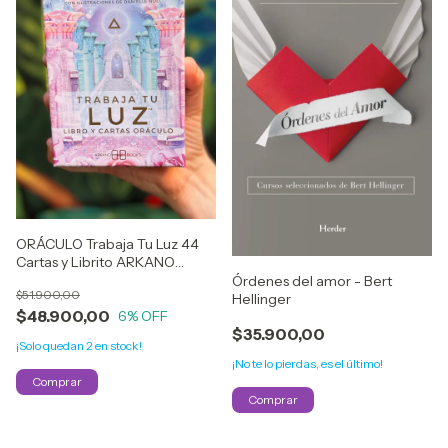
ORÁCULO Trabaja Tu Luz 44
Cartas y Librito ARKANO
BOOKS
Órdenes del amor - Bert
$51.900,00
Hellinger
$48.900,00
6
% OFF
$35.900,00
¡Solo quedan
2
en stock!
¡No te lo pierdas, es el último!