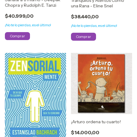
Tranquilos y Atentos Como
Chopra y Rudolph E. Tanzi
una Rana - Eline Snel
$40.999,00
$38.440,00
¡No te lo pierdas, es el último!
¡No te lo pierdas, es el último!
¡Arturo ordena tu cuarto!
$14.000,00