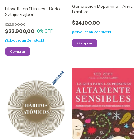
Generación Dopamina - Anna
Filosofía en 11 frases - Darío
Lembke
Sztajnszrajber
$24.100,00
$22.900,00
$22.900,00
0
% OFF
¡Solo quedan
2
en stock!
¡Solo quedan
2
en stock!