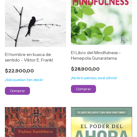
El Libro del Mindfulness -
El hombre en busca de
Henepola Gunaratama
sentido - Viktor E. Frankl
$28.900,00
$22.900,00
¡No te lo pierdas, es el último!
¡Solo quedan
3
en stock!