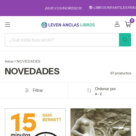
📚 LIBROS INFANTILES PARA LOS MÁS PEQU
¡NUEVOS INGRESOS!
0
Inicio
>
NOVEDADES
NOVEDADES
67 productos
Ordenar por:
Filtrar
A - Z