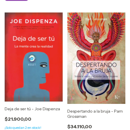
Deja de ser tú - Joe Dispenza
Despertando a la bruja - Pam
Grossman
$21.900,00
$34.110,00
¡Solo quedan
2
en stock!