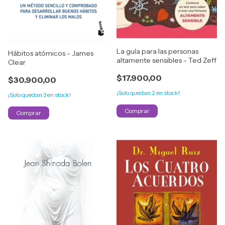
La guía para las personas
Hábitos atómicos - James
altamente sensibles - Ted Zeff
Clear
$17.900,00
$30.900,00
¡Solo quedan
2
en stock!
¡Solo quedan
3
en stock!