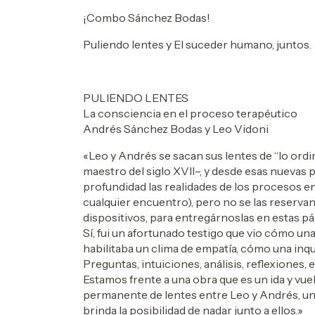
¡Combo Sánchez Bodas!
Puliendo lentes y El suceder humano, juntos.
PULIENDO LENTES
La consciencia en el proceso terapéutico
Andrés Sánchez Bodas y Leo Vidoni
«Leo y Andrés se sacan sus lentes de “lo ordi
maestro del siglo XVII–, y desde esas nuevas
profundidad las realidades de los procesos en 
cualquier encuentro), pero no se las reservan 
dispositivos, para entregárnoslas en estas pá
Sí, fui un afortunado testigo que vio cómo u
habilitaba un clima de empatía, cómo una inq
Preguntas, intuiciones, análisis, reflexiones, 
Estamos frente a una obra que es un ida y vuel
permanente de lentes entre Leo y Andrés, un z
brinda la posibilidad de nadar junto a ellos.»