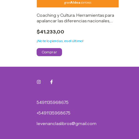
Coaching y Cultura. Herramientas para
apalancar las diferencias nacionales,
corporativas y profesionales - Philipe
$41.233,00
Rosinski
¡No te lo pierdas, es el último!
5491135968675
+5491135968675
levenanclaslibros@gmail.com