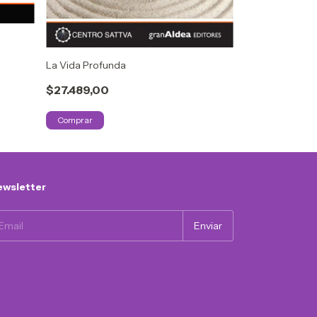
El Libro de Edu
$20.250,00
La Vida Profunda
$27.489,00
wsletter