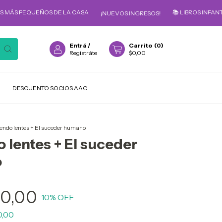
QUEÑOS DE LA CASA
📚 LIBROS INFANTILES PAR
¡NUEVOS INGRESOS!
Entrá
/
Carrito
(
0
)
Registráte
$0,00
DESCUENTO SOCIOS AAC
iendo lentes + El suceder humano
 lentes + El suceder
o
0,00
10
% OFF
0,00