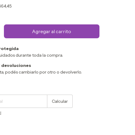
464,45
rotegida
uidados durante toda la compra.
 devoluciones
sta, podés cambiarlo por otro o devolverlo.
Cambiar CP
Calcular
l