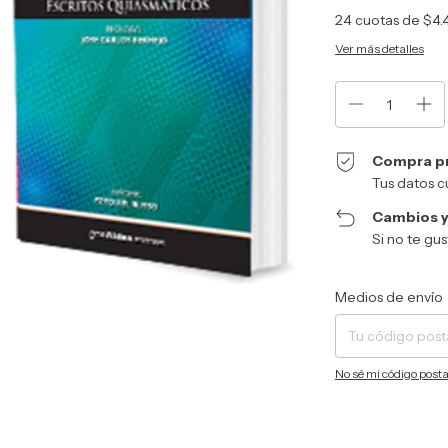
24
cuotas de
$4.
Ver más detalles
Compra p
Tus datos c
Cambios y
Si no te gu
Entregas para el CP:
Medios de envío
No sé mi código posta