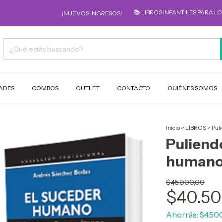
📚 LIBROS INFANTILES PARA LOS MÁS PE
¡NUEVOS INGRESOS!
ADES
COMBOS
OUTLET
CONTACTO
QUIÉNES SOMOS
Inicio
>
LIBROS
>
Pul
Puliendo
human
$45.000,00
$40.50
Ahorrás:
$4.50