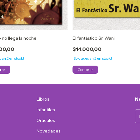
no llega la noche
El fantástico Sr. Wani
00,00
$14.000,00
edan
2
en stock!
¡Solo quedan
2
en stock!
Libros
Ne
Infantiles
Oráculos
Novedades