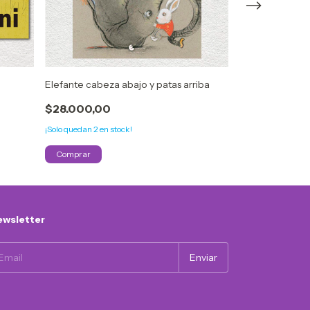
Elefante cabeza abajo y patas arriba
EL DRAGÓN S
$28.000,00
$25.000,00
¡Solo quedan
2
en stock!
¡Solo quedan
2
en s
wsletter