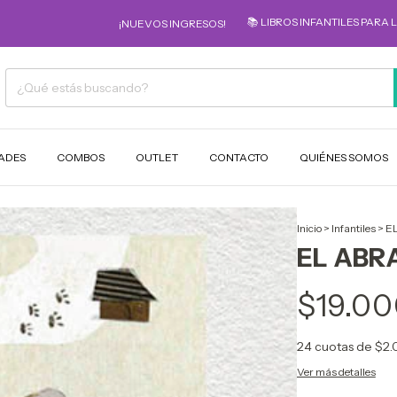
📚 LIBROS INFANTILES PARA LOS MÁS P
¡NUEVOS INGRESOS!
ADES
COMBOS
OUTLET
CONTACTO
QUIÉNES SOMOS
Inicio
>
Infantiles
>
E
EL ABR
$19.00
24
cuotas de
$2.
Ver más detalles