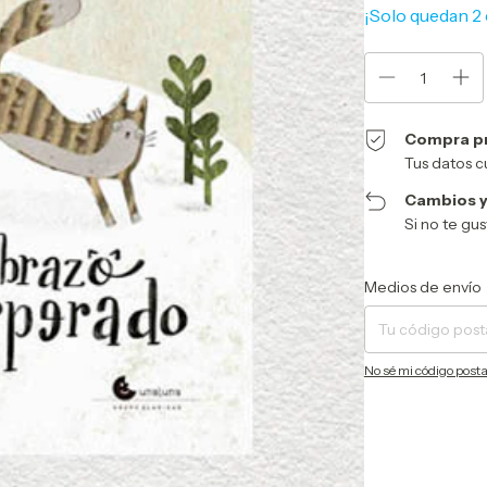
¡Solo quedan
2
Compra p
Tus datos c
Cambios y
Si no te gu
Entregas para el CP:
Medios de envío
No sé mi código posta