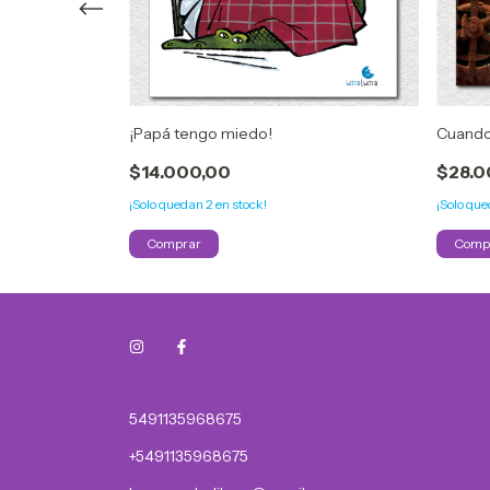
¡Papá tengo miedo!
Cuando 
$14.000,00
$28.0
¡Solo quedan
2
en stock!
¡Solo qu
5491135968675
+5491135968675