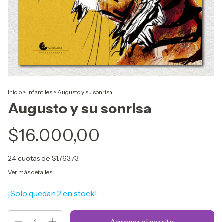
Inicio
>
Infantiles
>
Augusto y su sonrisa
Augusto y su sonrisa
$16.000,00
24
cuotas de
$1.763,73
Ver más detalles
¡Solo quedan
2
en stock!