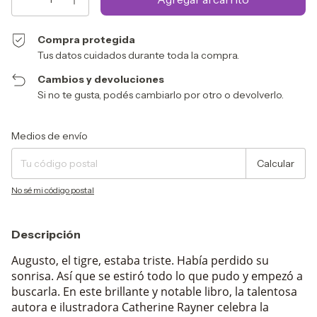
Compra protegida
Tus datos cuidados durante toda la compra.
Cambios y devoluciones
Si no te gusta, podés cambiarlo por otro o devolverlo.
Entregas para el CP:
Cambiar CP
Medios de envío
Calcular
No sé mi código postal
Descripción
Augusto, el tigre, estaba triste. Había perdido su
sonrisa. Así que se estiró todo lo que pudo y empezó a
buscarla. En este brillante y notable libro, la talentosa
autora e ilustradora Catherine Rayner celebra la