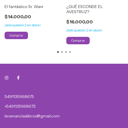
El fantástico Sr. Wani
¿QUÉ ESCONDE EL
AVESTRUZ?
$14.000,00
$16.000,00
¡Solo quedan
2
en stock!
¡Solo quedan
2
en stock!
5491135968675
+5491135968675
levenanclaslibros@gmail.com