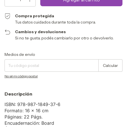
Compra protegida
Tus datos cuidados durante toda la compra.
Cambios y devoluciones
Si no te gusta, podés cambiarlo por otro o devolverlo.
Entregas para el CP:
Cambiar CP
Medios de envío
Calcular
No sé mi código postal
Descripción
ISBN: 978-987-1849-37-6
Formato: 16 x 16 cm
Páginas: 22 Págs.
Encuadernación: Board