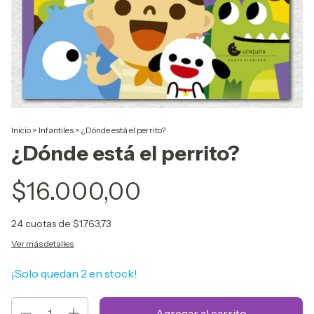
Inicio
>
Infantiles
>
¿Dónde está el perrito?
¿Dónde está el perrito?
$16.000,00
24
cuotas de
$1.763,73
Ver más detalles
¡Solo quedan
2
en stock!