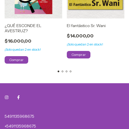
¿QUÉ ESCONDE EL
El fantástico Sr. Wani
AVESTRUZ?
$14.000,00
$16.000,00
¡Solo quedan
2
en stock!
¡Solo quedan
2
en stock!
5491135968675
+5491135968675