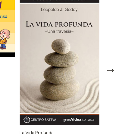
La Trama del 
$13.500,00
La Vida Profunda