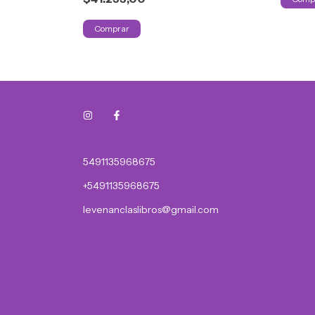
5491135968675
+5491135968675
levenanclaslibros@gmail.com