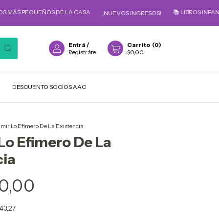
EQUEÑOS DE LA CASA
📚 LIBROS INFANTILES PA
¡NUEVOS INGRESOS!
Entrá
/
Carrito
(
0
)
Registráte
$0,00
DESCUENTO SOCIOS AAC
mir Lo Efimero De La Existencia
Lo Efimero De La
cia
0,00
543,27