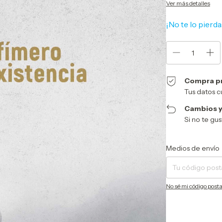
Ver más detalles
¡No te lo pierda
Compra p
Tus datos c
Cambios y
Si no te gu
Entregas para el CP:
Medios de envío
No sé mi código posta