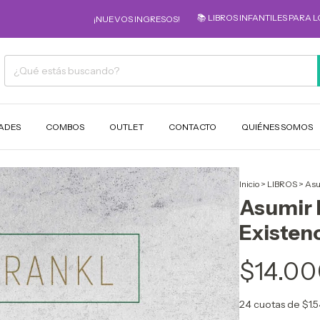
📚 LIBROS INFANTILES PARA LOS MÁS P
¡NUEVOS INGRESOS!
ADES
COMBOS
OUTLET
CONTACTO
QUIÉNES SOMOS
Inicio
>
LIBROS
>
Asu
Asumir 
Existen
$14.00
24
cuotas de
$1.