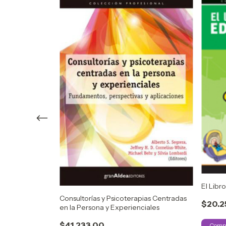
El Libr
Consultorías y Psicoterapias Centradas
amientas para
$20.2
en la Persona y Experienciales
 nacionales,
les - Philipe
$41.233,00