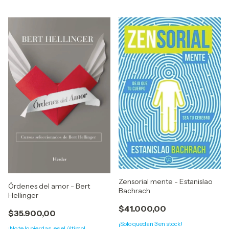
Zensorial mente - Estanislao
Órdenes del amor - Bert
Bachrach
Hellinger
$41.000,00
$35.900,00
¡Solo quedan
3
en stock!
¡No te lo pierdas, es el último!