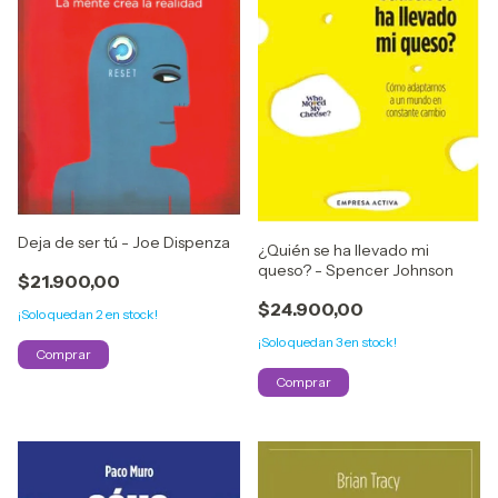
Deja de ser tú - Joe Dispenza
¿Quién se ha llevado mi
queso? - Spencer Johnson
$21.900,00
$24.900,00
¡Solo quedan
2
en stock!
¡Solo quedan
3
en stock!