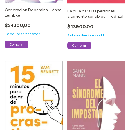
Generación Dopamina - Anna
La guía para las personas
Lembke
altamente sensibles - Ted Zeff
$24.100,00
$17.900,00
¡Solo quedan
2
en stock!
¡Solo quedan
2
en stock!