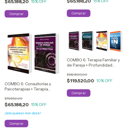
$65.188,20
15
% OFF
$65.188,20
15
% OFF
COMBO 6: Terapia Familiar y
de Pareja + Profundidad
Relacional + Consultorías y
$132.800,00
Psicoterapias + Focus In
$119.520,00
10
% OFF
COMBO 6: Consultorías y
Psicoterapias + Terapia
Familiar y de Pareja
$76.692,00
$65.188,20
15
% OFF
¡Solo quedan
4
en stock!