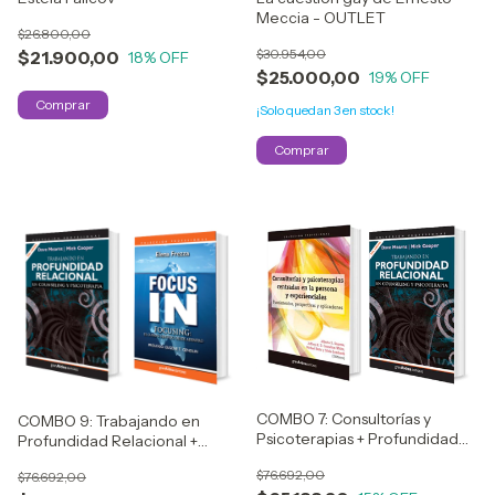
Meccia - OUTLET
$26.800,00
$30.954,00
$21.900,00
18
% OFF
$25.000,00
19
% OFF
¡Solo quedan
3
en stock!
COMBO 7: Consultorías y
COMBO 9: Trabajando en
Psicoterapias + Profundidad
Profundidad Relacional +
Relacional
Focus In
$76.692,00
$76.692,00