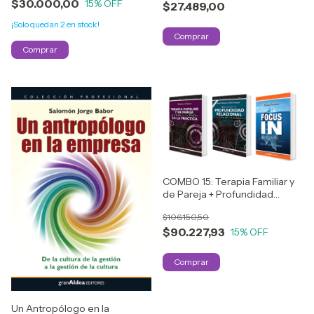
$30.000,00
15
% OFF
$27.489,00
¡Solo quedan
2
en stock!
COMBO 15: Terapia Familiar y
de Pareja + Profundidad
Relacional + Focus In
$106.150,50
$90.227,93
15
% OFF
Un Antropólogo en la