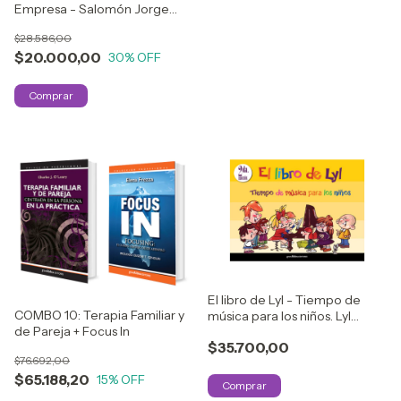
Empresa - Salomón Jorge
Babor - OUTLET
$28.586,00
$20.000,00
30
% OFF
El libro de Lyl - Tiempo de
COMBO 10: Terapia Familiar y
música para los niños. Lyl
de Pareja + Focus In
Tiempo
$35.700,00
$76.692,00
$65.188,20
15
% OFF