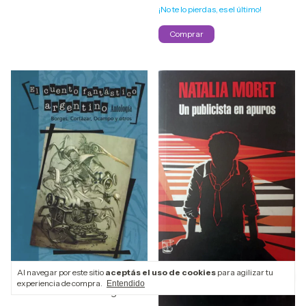
¡No te lo pierdas, es el último!
Al navegar por este sitio
aceptás el uso de cookies
para agilizar tu
experiencia de compra.
Entendido
El cuento fant?stico argentino