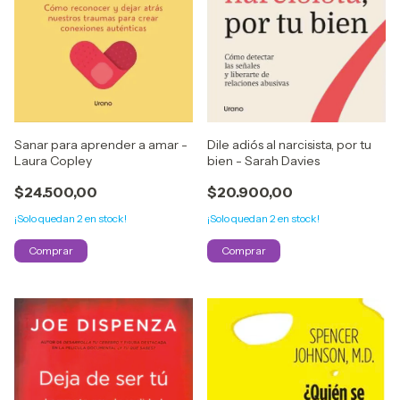
Sanar para aprender a amar -
Dile adiós al narcisista, por tu
Laura Copley
bien - Sarah Davies
$24.500,00
$20.900,00
¡Solo quedan
2
en stock!
¡Solo quedan
2
en stock!