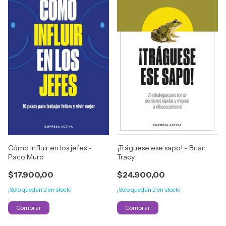
¡Tráguese ese sapo! - Brian
Cómo influir en los jefes -
Tracy
Paco Muro
$24.900,00
$17.900,00
¡Solo quedan
2
en stock!
¡Solo quedan
2
en stock!