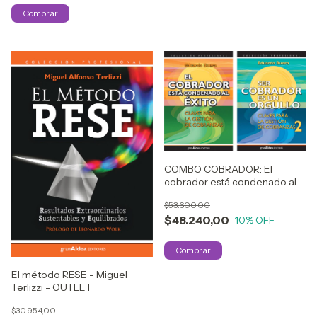
COMBO COBRADOR: El
cobrador está condenado al
éxito + Ser cobrador es un
$53.600,00
orgullo de Eduardo Buero
$48.240,00
10
% OFF
El método RESE - Miguel
Terlizzi - OUTLET
$30.954,00