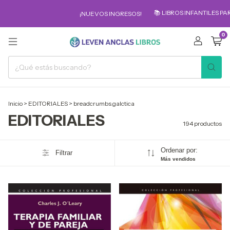
📚 LIBROS INFANTILES PARA LOS MÁS P
¡NUEVOS INGRESOS!
0
Inicio
>
EDITORIALES
>
breadcrumbs.galctica
EDITORIALES
194 productos
Ordenar por:
Filtrar
Más vendidos