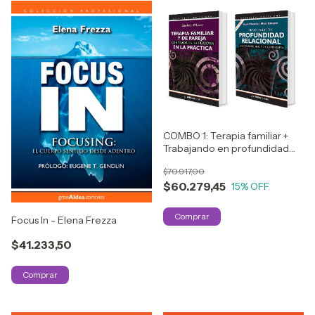
COMBO 1: Terapia familiar +
Trabajando en profundidad
relacional
$70.917,00
$60.279,45
15
% OFF
Focus In - Elena Frezza
$41.233,50