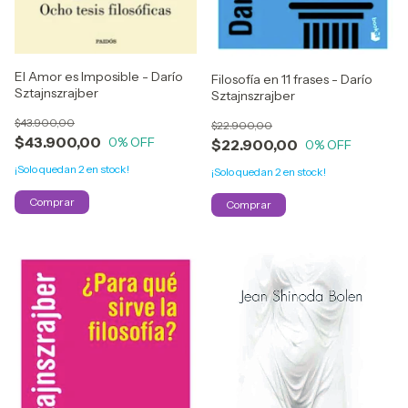
El Amor es Imposible - Darío
Filosofía en 11 frases - Darío
Sztajnszrajber
Sztajnszrajber
$43.900,00
$22.900,00
$43.900,00
0
% OFF
$22.900,00
0
% OFF
¡Solo quedan
2
en stock!
¡Solo quedan
2
en stock!