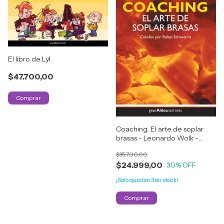
El libro de Lyl
$47.700,00
Coaching. El arte de soplar
brasas - Leonardo Wolk -
OUTLET
$35.700,00
$24.999,00
30
% OFF
¡Solo quedan
3
en stock!