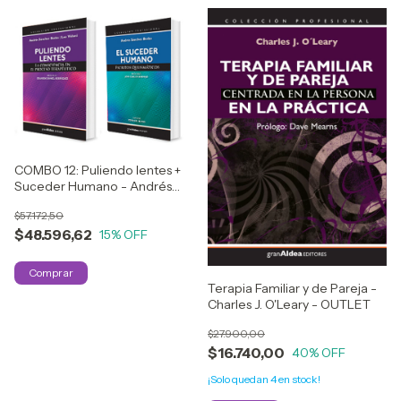
COMBO 12: Puliendo lentes +
Suceder Humano - Andrés
Sánchez Bodas - (AAC)
$57.172,50
$48.596,62
15
% OFF
Terapia Familiar y de Pareja -
Charles J. O'Leary - OUTLET
$27.900,00
$16.740,00
40
% OFF
¡Solo quedan
4
en stock!