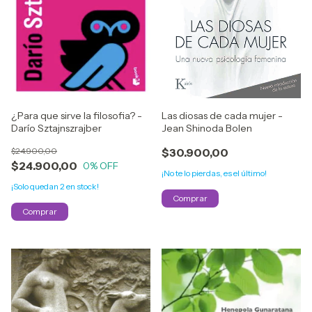
Las diosas de cada mujer -
¿Para que sirve la filosofia? -
Jean Shinoda Bolen
Darío Sztajnszrajber
$30.900,00
$24.900,00
$24.900,00
0
% OFF
¡No te lo pierdas, es el último!
¡Solo quedan
2
en stock!