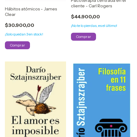
Psicoterapia centrada en el
cliente - Carl Rogers
Hábitos atómicos - James
Clear
$44.900,00
$30.900,00
¡No te lo pierdas, es el último!
¡Solo quedan
3
en stock!