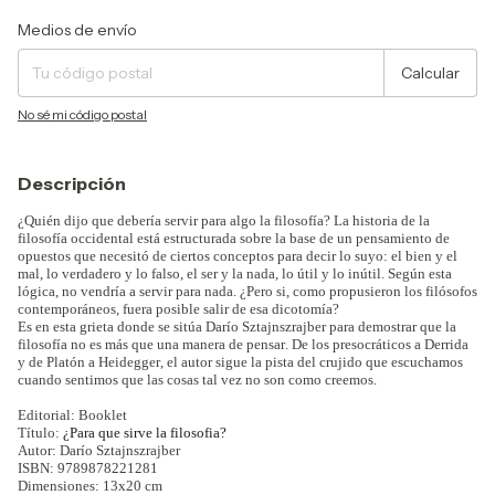
Entregas para el CP:
Cambiar CP
Medios de envío
Calcular
No sé mi código postal
Descripción
¿Quién dijo que debería servir para algo la filosofía? La historia de la
filosofía occidental está estructurada sobre la base de un pensamiento de
opuestos que necesitó de ciertos conceptos para decir lo suyo: el bien y el
mal, lo verdadero y lo falso, el ser y la nada, lo útil y lo inútil. Según esta
lógica, no vendría a servir para nada. ¿Pero si, como propusieron los filósofos
contemporáneos, fuera posible salir de esa dicotomía?
Es en esta grieta donde se sitúa Darío Sztajnszrajber para demostrar que la
filosofía no es más que una manera de pensar. De los presocráticos a Derrida
y de Platón a Heidegger, el autor sigue la pista del crujido que escuchamos
cuando sentimos que las cosas tal vez no son como creemos.
Editorial: Booklet
Título:
¿Para que sirve la filosofia?
Autor:
Darío Sztajnszrajber
ISBN:
9789878221281
Dimensiones: 13x20 cm