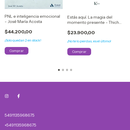
PNL e inteligencia emocional
Estás aquí. La magia del
- José María Acosta
momento presente - Thich
Nhat Hanh
$44.200,00
$23.900,00
¡Solo quedan
2
en stock!
¡No te lo pierdas, es el último!
5491135968675
+5491135968675