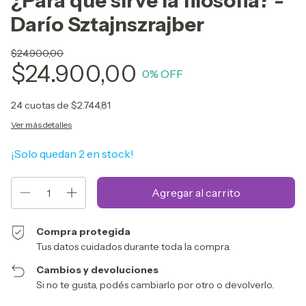
¿Para que sirve la filosofia? -
Darío Sztajnszrajber
$24.900,00
$24.900,00
0
% OFF
24
cuotas de
$2.744,81
Ver más detalles
¡Solo quedan
2
en stock!
Compra protegida
Tus datos cuidados durante toda la compra.
Cambios y devoluciones
Si no te gusta, podés cambiarlo por otro o devolverlo.