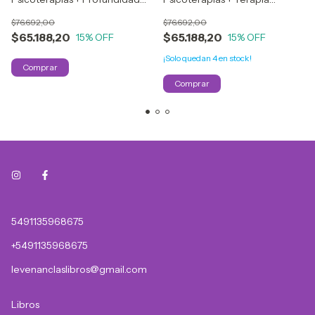
Relacional
Familiar y de Pareja
$76.692,00
$76.692,00
$65.188,20
$65.188,20
15
% OFF
15
% OFF
¡Solo quedan
4
en stock!
5491135968675
+5491135968675
levenanclaslibros@gmail.com
Libros