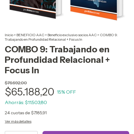
Inicio
>
BENEFICIO AAC
>
Beneficio exclusivo socios AAC
>
COMBO 9:
Trabajando en Profundidad Relacional + Focus In
COMBO 9: Trabajando en
Profundidad Relacional +
Focus In
$76.692,00
$65.188,20
15
% OFF
Ahorrás:
$11.503,80
24
cuotas de
$7.185,91
Ver más detalles