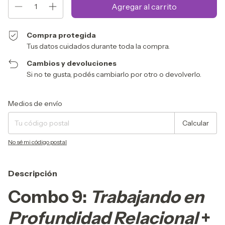
Compra protegida
Tus datos cuidados durante toda la compra.
Cambios y devoluciones
Si no te gusta, podés cambiarlo por otro o devolverlo.
Entregas para el CP:
Cambiar CP
Medios de envío
Calcular
No sé mi código postal
Descripción
Combo 9:
Trabajando en
Profundidad Relacional
+