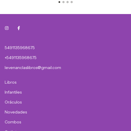
5491135968675
+5491135968675
levenanclaslibros@gmail.com
Libros
Infantiles
Oráculos
Novedades
Combos