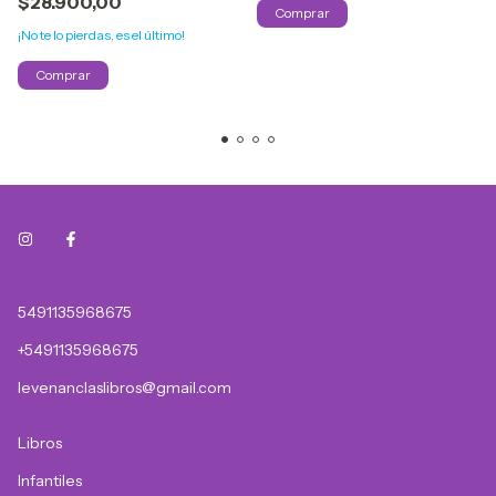
$28.900,00
¡No te lo pierdas, es el último!
5491135968675
+5491135968675
levenanclaslibros@gmail.com
Libros
Infantiles