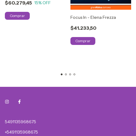
$60.279,45
15
% OFF
Focus In - Elena Frezza
$41.233,50
5491135968675
+5491135968675