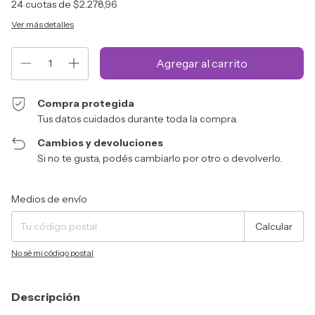
24
cuotas de
$2.278,96
Ver más detalles
Compra protegida
Tus datos cuidados durante toda la compra.
Cambios y devoluciones
Si no te gusta, podés cambiarlo por otro o devolverlo.
Entregas para el CP:
Cambiar CP
Medios de envío
Calcular
No sé mi código postal
Descripción