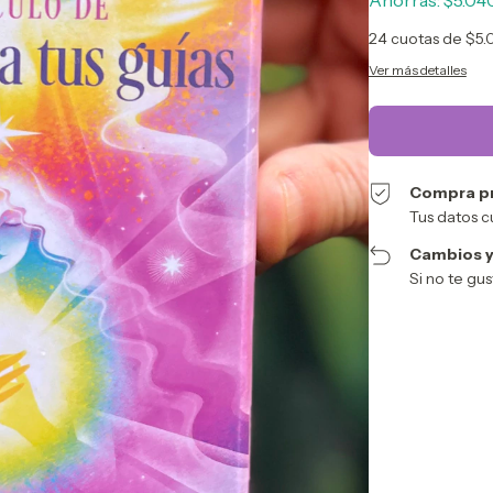
Ahorrás:
$5.04
24
cuotas de
$5.
Ver más detalles
Compra p
Tus datos c
Cambios y
Si no te gu