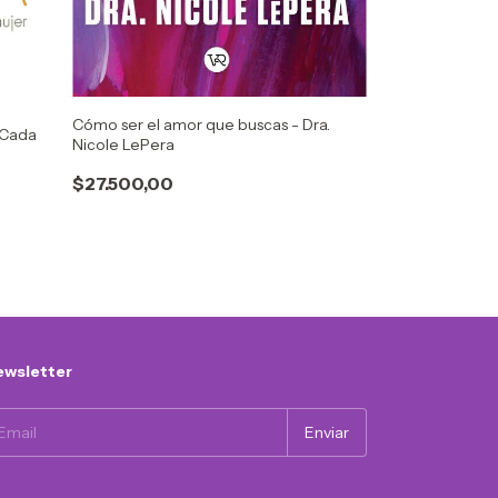
$39.900,00
Cómo ser el amor que buscas - Dra.
e Cada
Nicole LePera
$27.500,00
wsletter