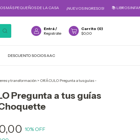
QUEÑOS DE LA CASA
📚 LIBROS INFANTILES PAR
¡NUEVOS INGRESOS!
Entrá
/
Carrito
(
0
)
Registráte
$0,00
DESCUENTO SOCIOS AAC
eres y transformación
>
ORÁCULO Pregunta a tus guías -
 Pregunta a tus guías
 Choquette
0,00
10
% OFF