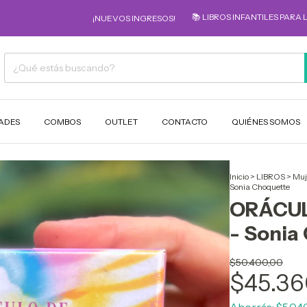
📚 LIBROS INFANTILES PARA LOS MÁS PE
¡NUEVOS INGRESOS!
ADES
COMBOS
OUTLET
CONTACTO
QUIÉNES SOMOS
Inicio
>
LIBROS
>
Muj
Sonia Choquette
ORÁCULO
- Sonia
$50.400,00
$45.36