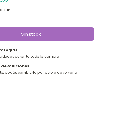
0,00
000,18
rotegida
uidados durante toda la compra.
 devoluciones
sta, podés cambiarlo por otro o devolverlo.