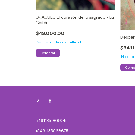
ORÁCULO El corazón de lo sagrado - Lu
Gaitán
$49.000,00
Desper
¡No te lo pierdas, es el último!
$34.1
¡No te lo 
5491135968675
+5491135968675