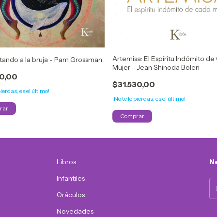
Artemisa: El Espíritu Indómito d
tando a la bruja - Pam Grossman
Mujer - Jean Shinoda Bolen
10,00
$31.530,00
pierdas, es el último!
¡No te lo pierdas, es el último!
Libros
Ne
Infantiles
Oráculos
Novedades