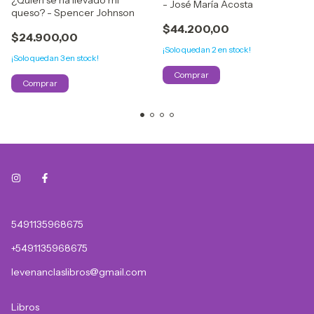
¿Quién se ha llevado mi
- José María Acosta
queso? - Spencer Johnson
$44.200,00
$24.900,00
¡Solo quedan
2
en stock!
¡Solo quedan
3
en stock!
5491135968675
+5491135968675
levenanclaslibros@gmail.com
Libros