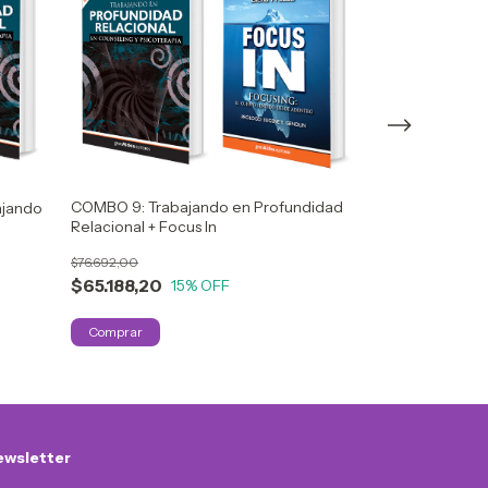
COMBO 12: Puli
COMBO 9: Trabajando en Profundidad
ajando
Humano - Andr
Relacional + Focus In
(AAC)
$57.172,50
$76.692,00
$48.596,62
1
$65.188,20
15
% OFF
wsletter