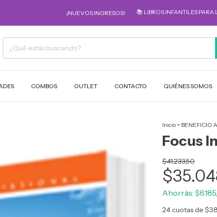
📚 LIBROS INFANTILES PARA LOS MÁS 
¡NUEVOS INGRESOS!
ADES
COMBOS
OUTLET
CONTACTO
QUIÉNES SOMOS
Inicio
>
BENEFICIO 
Focus In
$41.233,50
$35.04
Ahorrás:
$6.185
24
cuotas de
$3.