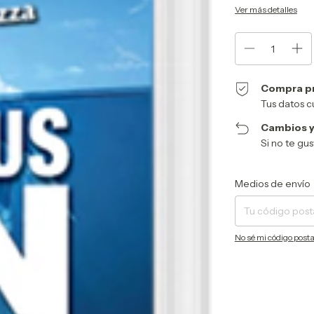
Ver más detalles
Compra p
Tus datos c
Cambios y
Si no te gu
Entregas para el CP:
Medios de envío
No sé mi código posta