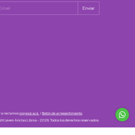
ara reclamos
ingresá acá.
/
Botón de arrepentimiento
ht Leven Anclas Libros - 2026. Todos los derechos reservados.