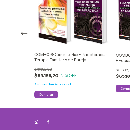
Psicoterapias +
COMBO 6: Consultorías y Psicoterapias +
COMBO 1
Terapia Familiar y de Pareja
+ Focus
$76.692,00
$76.692
$65.188,20
15
% OFF
$65.1
¡Solo quedan
4
en stock!