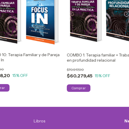
0: Terapia Familiar y de Pareja
COMBO 1: Terapia familiar + Trab
 In
en profundidad relacional
,00
$70.917,00
88,20
$60.279,45
15
% OFF
15
% OFF
Libros
Ne