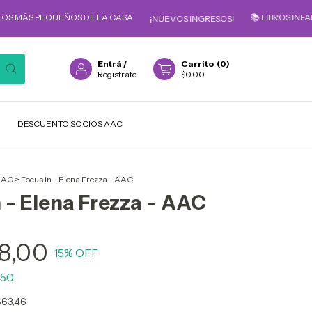
PEQUEÑOS DE LA CASA
📚 LIBROS INFANTILES P
¡NUEVOS INGRESOS!
Entrá
/
Carrito
(
0
)
Registráte
$0,00
DESCUENTO SOCIOS AAC
AAC
>
Focus In - Elena Frezza - AAC
 - Elena Frezza - AAC
8,00
15
% OFF
,50
863,46