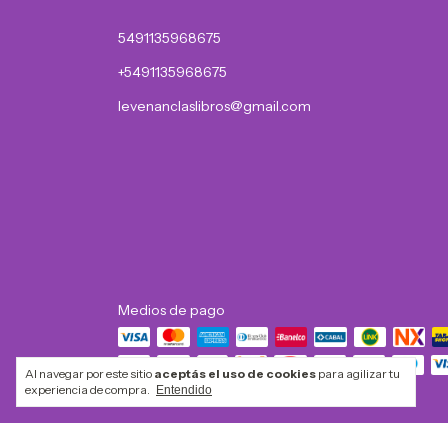
5491135968675
+5491135968675
levenanclaslibros@gmail.com
Medios de pago
Al navegar por este sitio
aceptás el uso de cookies
para agilizar tu
experiencia de compra.
Entendido