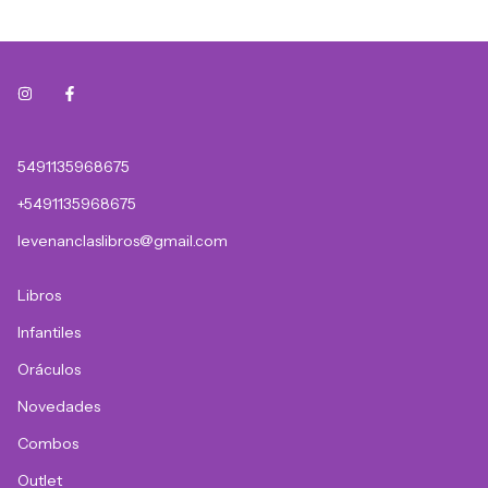
5491135968675
+5491135968675
levenanclaslibros@gmail.com
Libros
Infantiles
Oráculos
Novedades
Combos
Outlet