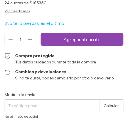
24
cuotas de
$1.653,50
Ver más detalles
¡No te lo pierdas, es el último!
Compra protegida
Tus datos cuidados durante toda la compra.
Cambios y devoluciones
Si no te gusta, podés cambiarlo por otro o devolverlo.
Entregas para el CP:
Cambiar CP
Medios de envío
Calcular
No sé mi código postal