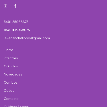
5491135968675
+5491135968675
levenanclaslibros@gmail.com
Libros
Infantiles
Oráculos
Novedades
Combos
Outlet
Contacto
Quiénes Somos