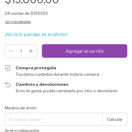
24
cuotas de
$1.653,50
Ver más detalles
¡No te lo pierdas, es el último!
Compra protegida
Tus datos cuidados durante toda la compra.
Cambios y devoluciones
Si no te gusta, podés cambiarlo por otro o devolverlo.
Entregas para el CP:
Cambiar CP
Medios de envío
Calcular
No sé mi código postal