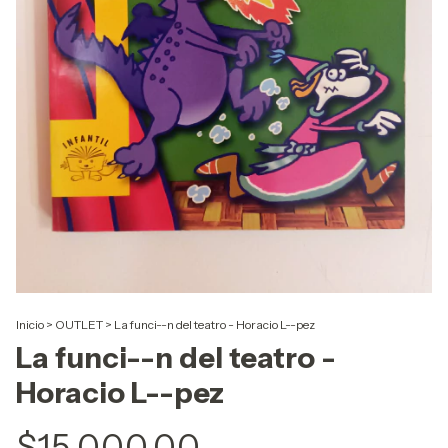
Inicio
>
OUTLET
>
La funci--n del teatro - Horacio L--pez
La funci--n del teatro -
Horacio L--pez
$15.000,00