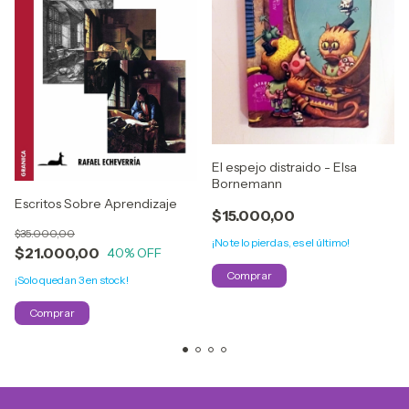
El espejo distraido - Elsa
Bornemann
Escritos Sobre Aprendizaje
$15.000,00
$35.000,00
¡No te lo pierdas, es el último!
$21.000,00
40
% OFF
¡Solo quedan
3
en stock!