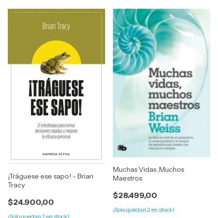
Muchas Vidas ,Muchos
¡Tráguese ese sapo! - Brian
Maestros
Tracy
$28.499,00
$24.900,00
¡Solo quedan
2
en stock!
¡Solo quedan
2
en stock!