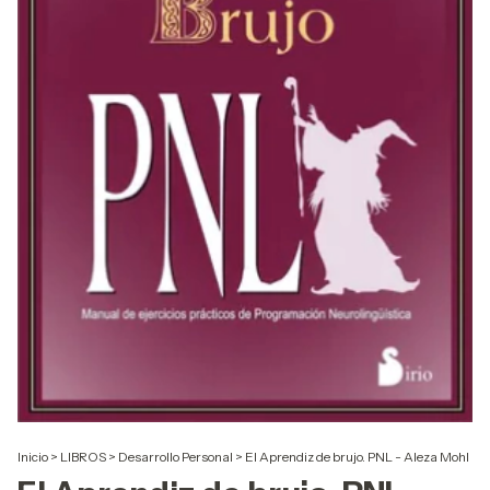
Inicio
>
LIBROS
>
Desarrollo Personal
>
El Aprendiz de brujo. PNL - Aleza Mohl