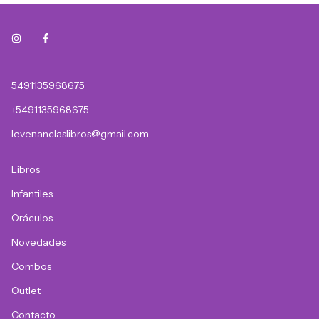
5491135968675
+5491135968675
levenanclaslibros@gmail.com
Libros
Infantiles
Oráculos
Novedades
Combos
Outlet
Contacto