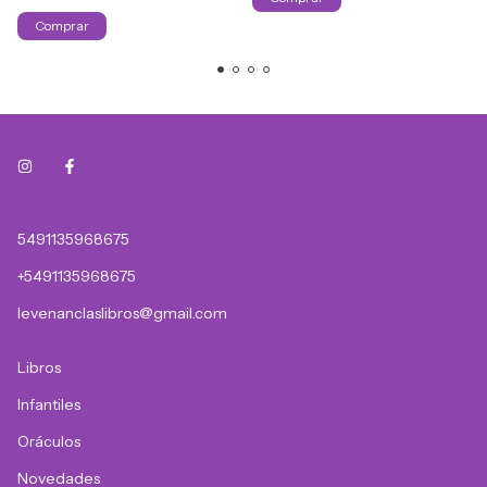
5491135968675
+5491135968675
levenanclaslibros@gmail.com
Libros
Infantiles
Oráculos
Novedades