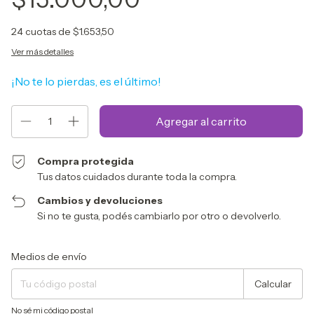
24
cuotas de
$1.653,50
Ver más detalles
¡No te lo pierdas, es el último!
Compra protegida
Tus datos cuidados durante toda la compra.
Cambios y devoluciones
Si no te gusta, podés cambiarlo por otro o devolverlo.
Entregas para el CP:
Cambiar CP
Medios de envío
Calcular
No sé mi código postal